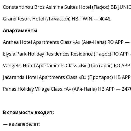
Constantinou Bros Asimina Suites Hotel (Пафос) BB JUNI
GrandResort Hotel (Лимассол) HB TWIN — 404€.
Апартаменты
Anthea Hotel Apartments Class «A» (Айя-Напа) RO APP — 
Elysia Park Holiday Residences Residence (Пафос) RO APP
Vangelis Hotel Apartaments Class «B» (Протарас) RO APP
Jacaranda Hotel Apartments Class «B» (Протарас) HB APP
Panas Holiday Village Class «A» (Айя-Напа) HB APP — 247
В стоимость входит:
— авиаперелет;