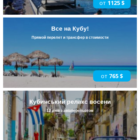
от
1125 $
Все на Кубу!
Прямой перелет и трансфер в стоимости
от
765 $
Кубинський релакс восени
12 днів з авіаперельотом