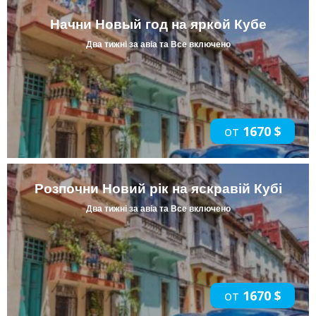
Начни Новый год на яркой Кубе
Два тижні за авіа та Все включено
от
1670 $
Розпочни Новий рік на яскравій Кубі
Два тижні за авіа та Все включено
от
1670 $