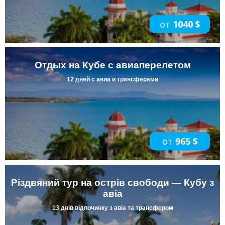
от
1040 $
Отдых на Кубе с авиаперелетом
12 дней с авиа и трансферами
от
965 $
Різдвяний тур на острів свободи — Кубу з
авіа
13 днів відпочинку з авіа та трансфером