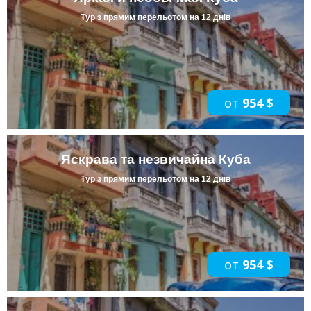
Тур з прямим перельотом на 12 днів
от
954 $
Яскрава та незвичайна Куба
Тур з прямим перельотом на 12 днів
от
954 $