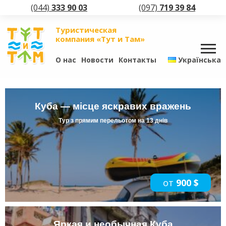
(044)
333 90 03
(097)
719 39 84
Туристическая
компания «Тут и Там»
О нас
Новости
Контакты
Українська
Куба — місце яскравих вражень
Тур з прямим перельотом на 13 днів
от
900 $
Яркая и необычная Куба