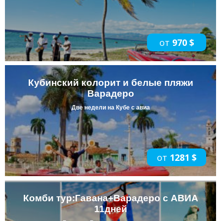
от
970 $
Кубинский колорит и белые пляжи
Варадеро
Две недели на Кубе с авиа
от
1281 $
Комби тур:Гавана+Варадеро с АВИА
11дней