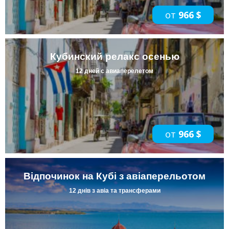
от
966 $
Кубинский релакс осенью
12 дней с авиаперелетом
от
966 $
Відпочинок на Кубі з авіаперельотом
12 днів з авіа та трансферами