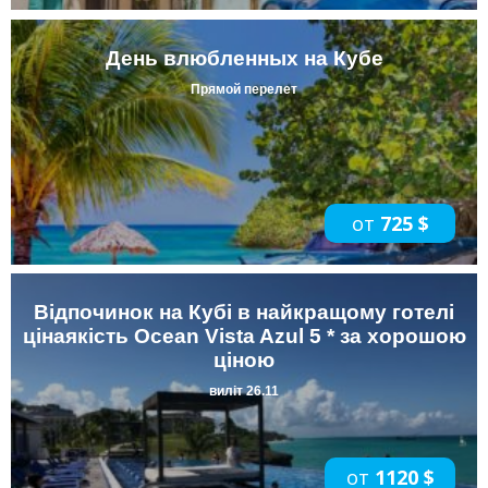
День влюбленных на Кубе
Прямой перелет
от
725 $
Відпочинок на Кубі в найкращому готелі
цінаякість Ocean Vista Azul 5 * за хорошою
ціною
виліт 26.11
от
1120 $