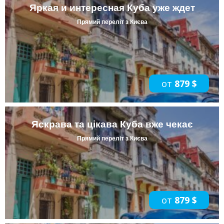
Яркая и интересная Куба уже ждет
Прямий переліт з Києва
от
879 $
Яскрава та цікава Куба вже чекає
Прямий переліт з Києва
от
879 $