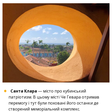
Санта Клара
— місто про кубинський
патріотизм. В цьому місті Че Гевара отримав
перемогу і тут були поховані його останки де
створений меморіальний комплекс.