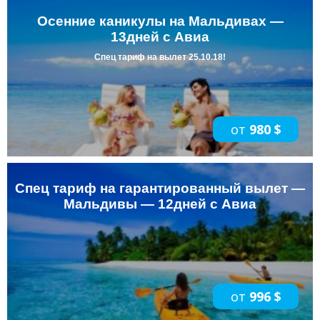
Осенние каникулы на Мальдивах —
13дней с Авиа
Спец тариф на вылет 25.10.18!
от
980 $
Спец тариф на гарантированный вылет —
Мальдивы — 12дней с Авиа
от
996 $