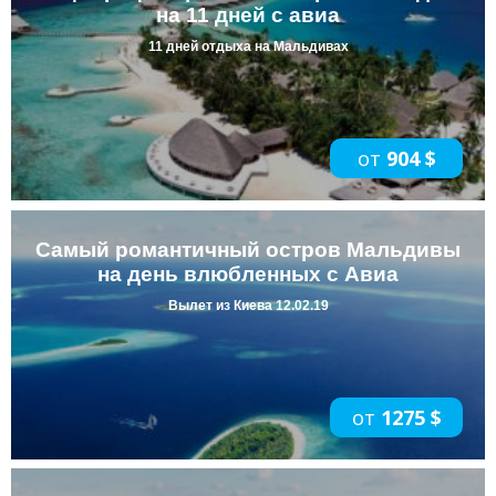
на 11 дней с авиа
11 дней отдыха на Мальдивах
от
904 $
Самый романтичный остров Мальдивы
на день влюбленных с Авиа
Вылет из Киева 12.02.19
от
1275 $