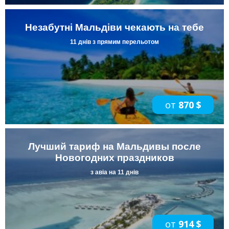
Незабутні Мальдіви чекають на тебе
11 днів з прямим перельотом
от
870 $
Лучший тариф на Мальдивы после
Новогодних праздников
з авіа на 11 днів
от
914 $