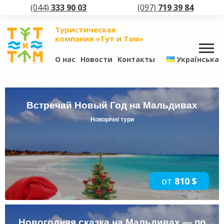
(044)
333 90 03
(097)
719 39 84
Туристическая
компания «Тут и Там»
О нас
Новости
Контакты
Українська
Встречай Новый Год на Мальдивах
Новорічні тури
от
810 $
Новогодняя сказка на Мальдивах — по