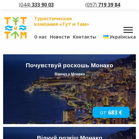
(044)
333 90 03
(097)
719 39 84
Туристическая
компания «Тут и Там»
О нас
Новости
Контакты
Українська
Почувствуй роскошь Монако
Вікенд у Монако
от
683 €
Відчуй розкіш Монако