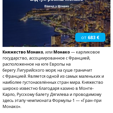
Вікенд у Монако
от
683 €
Княжество Монако
, или
Монако
— карликовое
государство, ассоциированное с Францией,
расположенное на юге Европы на
берегу Лигурийского моря; на суше граничит
с Францией. Является одной из самых маленьких и
наиболее густонаселённых стран мира. Княжество
широко известно благодаря казино в Монте-
Карло, Русскому балету Дягилева и проводимому
здесь этапу чемпионата Формулы-1 — «Гран-при
Монако».