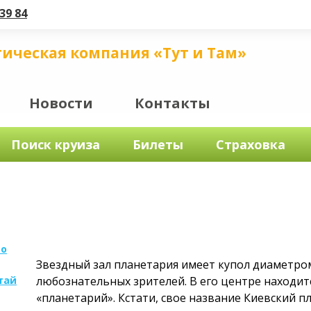
39 84
тическая компания «Тут и Там»
Новости
Контакты
Поиск круиза
Билеты
Страховка
по
Звездный зал планетария имеет купол диаметром
тай
любознательных зрителей. В его центре находит
«планетарий». Кстати, свое название Киевский п