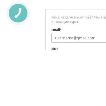
Раз в неделю мы отправляем ак
и горящие туры.
Email
*
Имя
Подписаться
Типы туров
VIP-туры
А