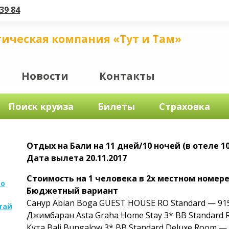
39 84
тическая компания «Тут и Там»
Новости
Контакты
Поиск круиза
Билеты
Страховка
Отдых на Бали на 11 дней/10 ночей (в отеле 10
Дата вылета 20.11.2017
Стоимость на 1 человека в 2х местном номер
по
Бюджетный вариант
Санур Abian Boga GUEST HOUSE RO Standard — 9
тай
Джимбаран Asta Graha Home Stay 3* BB Standard
Кута Bali Bungalow 3* BB Standard Deluxe Room —