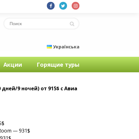
Українська
Акции
Горящие туры
 дней/9 ночей) от 915$ с Авиа
е
15$
 Room — 931$
 931$