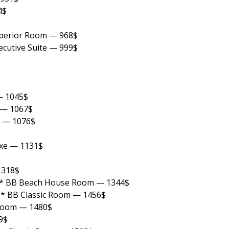
4$
uperior Room — 968$
cutive Suite — 999$
— 1045$
 — 1067$
l — 1076$
xe — 1131$
1318$
 5* BB Beach House Room — 1344$
5* BB Classic Room — 1456$
troom — 1480$
9$