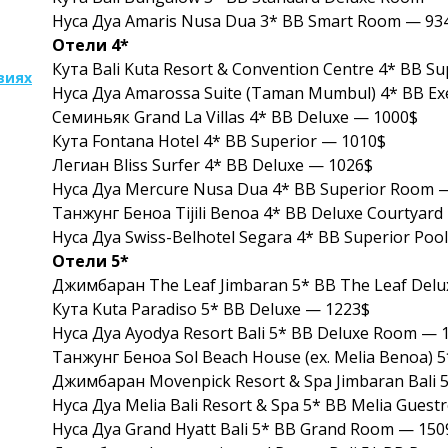
Нуса Дуа Amaris Nusa Dua 3* BB Smart Room — 93
Отели 4*
Кута Bali Kuta Resort & Convention Centre 4* BB S
виях
Нуса Дуа Amarossa Suite (Taman Mumbul) 4* BB Exe
Семиньяк Grand La Villas 4* BB Deluxe — 1000$
Кута Fontana Hotel 4* BB Superior — 1010$
Легиан Bliss Surfer 4* BB Deluxe — 1026$
Нуса Дуа Mercure Nusa Dua 4* BB Superior Room 
Танжунг Беноа Tijili Benoa 4* BB Deluxe Courtyard
Нуса Дуа Swiss-Belhotel Segara 4* BB Superior Poo
Отели 5*
Джимбаран The Leaf Jimbaran 5* BB The Leaf Delu
Кута Kuta Paradiso 5* BB Deluxe — 1223$
Нуса Дуа Ayodya Resort Bali 5* BB Deluxe Room — 
Танжунг Беноа Sol Beach House (ex. Melia Benoa)
Джимбаран Movenpick Resort & Spa Jimbaran Bali 
Нуса Дуа Melia Bali Resort & Spa 5* BB Melia Gues
Нуса Дуа Grand Hyatt Bali 5* BB Grand Room — 150