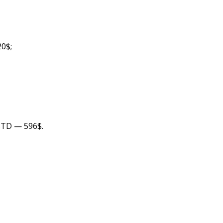
0$;
TD — 596$.