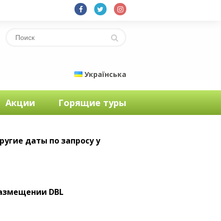
Українська
Акции
Горящие туры
другие даты по запросу у
размещении DBL