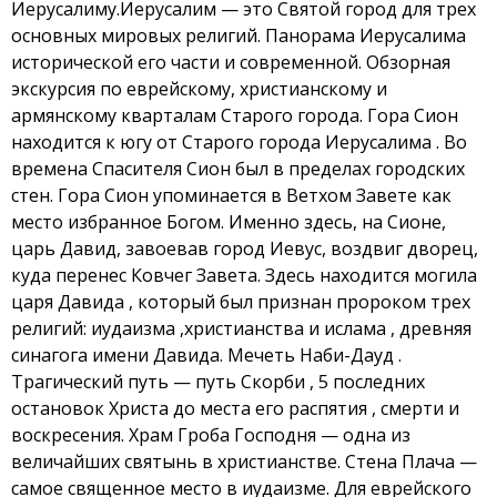
Иерусалиму.Иерусалим — это Святой город для трех
основных мировых религий. Панорама Иерусалима
исторической его части и современной. Обзорная
экскурсия по еврейскому, христианскому и
армянскому кварталам Старого города. Гора Сион
находится к югу от Старого города Иерусалима . Во
времена Спасителя Сион был в пределах городских
стен. Гора Сион упоминается в Ветхом Завете как
место избранное Богом. Именно здесь, на Сионе,
царь Давид, завоевав город Иевус, воздвиг дворец,
куда перенес Ковчег Завета. Здесь находится могила
царя Давида , который был признан пророком трех
религий: иудаизма ,христианства и ислама , древняя
синагога имени Давида. Мечеть Наби-Дауд .
Трагический путь — путь Скорби , 5 последних
остановок Христа до места его распятия , смерти и
воскресения. Храм Гроба Господня — одна из
величайших святынь в христианстве. Стена Плача —
самое священное место в иудаизме. Для еврейского