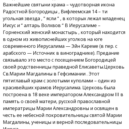
Важнейшие святыни храма – чудотворная икона
Радостной Богородицы , Вифлеемская 14 – ти
угольная звезда , “ ясли “ , в которых лежал младенец
Иисус и “ алтарь Волхвов “ В Иерусалиме –
Горненский женский монастырь , который находится
в одном из живописнейших уголков на юге
современного Иерусалима — Эйн Кареме (в пер. с
арабского — Источник в винограднике). Предание
связывало это место с посещением Богородицей
своей родственницы праведной Елисаветы.Церковь
Св.Марии Магдалины в Гефсимании . Этот
пятиглавый храм с золотыми куполами – один из
красивейших храмов Иерусалима. Церковь была
построена в 18 веке императором Александром III в
память о своей матери, русской православной
императрицы Марии Александровны и освящен в
честь ее небесной покровительницы святой Марии
Магдалины, ученицы и верной последовательницы