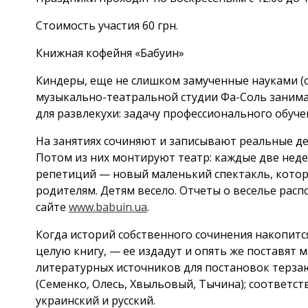
Стоимость участия 60 грн.
Книжная кофейня «Бабуин»
Киндеры, еще не слишком замученные науками (от
музыкально-театральной студии Фа-Соль заним
для развлекухи: задачу профессионального обучен
На занятиях сочиняют и записывают реальные де
Потом из них монтируют театр: каждые две неде
репетиций — новый маленький спектакль, кото
родителям. Детям весело. Отчеты о веселье рас
сайте
www.babuin.ua
.
Когда историй собственного сочинения накопится
целую книгу, — ее издадут и опять же поставят 
литературных источников для постановок терза
(Семенко, Олесь, Хвыльовый, Тычина); соответст
украинский и русский.