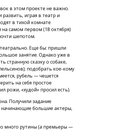
вок в этом проекте не важно.
 развить, играя в театр и
ходят в тихой комнате
 на самом первом (18 октября)
почти шепотом.
театрально. Еще бы: пришли
ольшое занятие. Однако уже в
ть странную сказку о собаке,
пельсинов); подобрать кое-кому
еется, рубель — чешется
ерить на себя простое
л рожи, «худой» просил есть).
она. Получили задание
к начинающие большие актеры,
но много рутины (а премьеры —