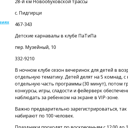
28-й км Новообуховской трассы
с. Пидгирци
виях
467-343
Детские карнавалы в клубе ПаТиПа
пер. Музейный, 10
332-9210
В ночном клубе сезон вечеринок для детей в возра
отдельную тематику. Детей делят на 5 комнад, с
отдельную часть программы (30 минут), потом г
конкурсы, игры, сладости и фейерверк обеспечен
наблюдать за ребенком на экране в VIP-зоне.
Важно предварительно зарегистрироваться, так
набирают по 100 человек.
Праздники проходят по воскресеньям с 12.00 до 1