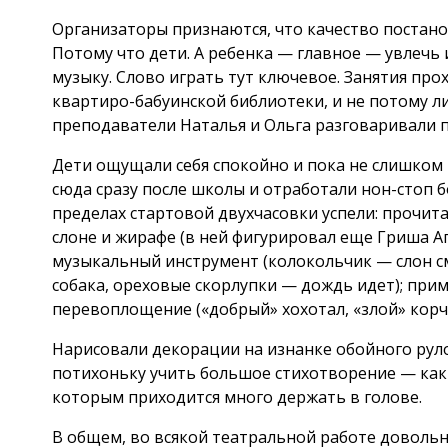
Организаторы признаются, что качество постано
Потому что дети. А ребенка — главное — увлечь и
музыку. Слово играть тут ключевое. Занятия про
квартиро-бабуинской библиотеки, и не потому ли
преподаватели Наталья и Ольга разговаривали 
Дети ощущали себя спокойно и пока не слишком 
сюда сразу после школы и отработали нон-стоп б
пределах стартовой двухчасовки успели: прочита
слоне и жирафе (в ней фигурировал еще Гриша А
музыкальный инструмент (колокольчик — слон см
собака, ореховые скорлупки — дождь идет); прим
перевоплощение («добрый» хохотал, «злой» корчи
Нарисовали декорации на изнанке обойного рул
потихоньку учить большое стихотворение — ка
которым приходится много держать в голове.
В общем, во всякой театральной работе доволь