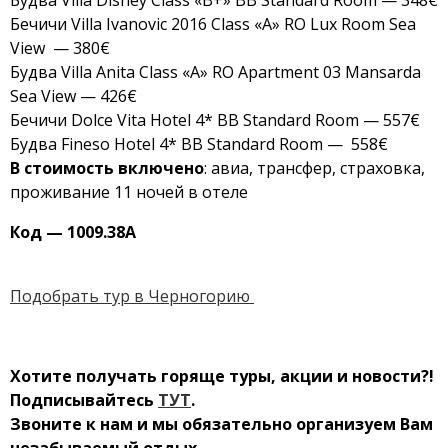
Будва Villa Disney Class «B+» BB Standard Room — 348€
Бечичи Villa Ivanovic 2016 Class «A» RO Lux Room Sea
View — 380€
Будва Villa Anita Class «A» RO Apartment 03 Mansarda
Sea View — 426€
Бечичи Dolce Vita Hotel 4* BB Standard Room — 557€
Будва Fineso Hotel 4* BB Standard Room — 558€
В стоимость включено
: авиа, трансфер, страховка,
проживание 11 ночей в отеле
Код — 10
09.38А
Подобрать тур в Черногорию
Хотите получать горящ
е туры, акции и новости?!
Подписывайтесь
ТУТ
.
Звоните к нам и мы обязательно организуем Вам