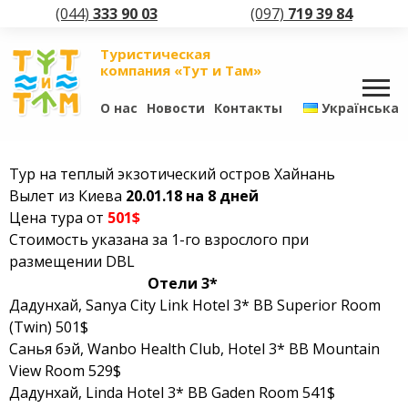
(044)
333 90 03
(097)
719 39 84
Туристическая
компания «Тут и Там»
О нас
Новости
Контакты
Українська
Тур на теплый экзотический остров Хайнань
Вылет из Киева
20.01.18 на 8 дней
Цена тура от
501$
Стоимость указана за 1-го взрослого при
размещении DBL
Отели 3*
Дадунхай, Sanya City Link Hotel 3* BB Superior Room
(Twin) 501$
Санья бэй, Wanbo Health Club, Hotel 3* BB Mountain
View Room 529$
Дадунхай, Linda Hotel 3* BB Gaden Room 541$