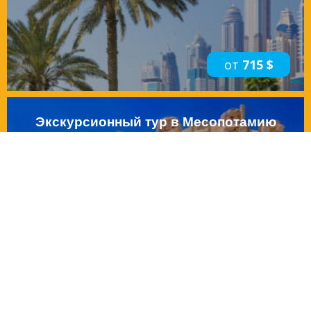
от
715 $
Экскурсионный тур в Месопотамию
на 6 днів
от
700 €
Прага Эконом из Киева
з авіа