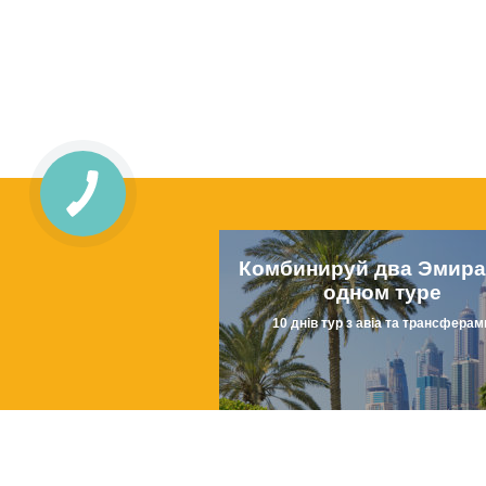
Комбинируй два Эмира
одном туре
10 днів тур з авіа та трансферам
от
715