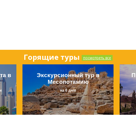
Горящие туры
посмотреть все
та в
Экскурсионный тур в
П
Месопотамию
и
на 6 днів
 $
от
700 €