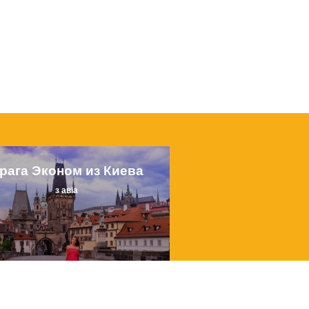
рага Эконом из Киева
з авіа
от
260 €