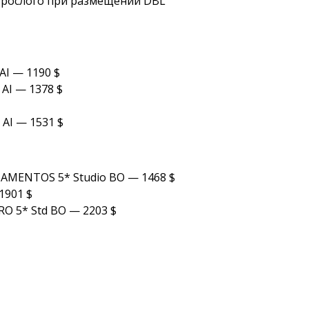
взрослого при размещении DBL
I — 1190 $
AI — 1378 $
 AI — 1531 $
MENTOS 5* Studio BO — 1468 $
1901 $
O 5* Std BO — 2203 $