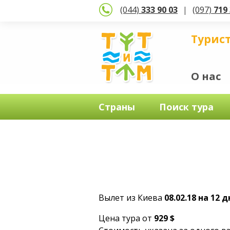
(044)
333 90 03
(097)
719 
Турис
О нас
Страны
Поиск тура
Вылет из Киева
08.02.18 на 12 
Цена тура от
929 $