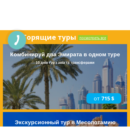
Горящие туры
посмотреть все
Комбинируй два Эмирата в одном туре
10 днів тур з авіа та трансферами
от
715 $
Экскурсионный тур в Месопотамию