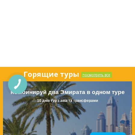
Горящие туры
посмотреть все
КНОПКА
СВЯЗИ
Комбинируй два Эмирата в одном туре
10 днів тур з авіа та трансферами