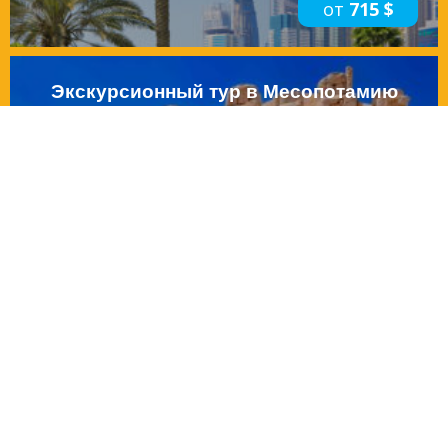
от
715 $
Экскурсионный тур в Месопотамию
на 6 днів
от
700 €
Прага Эконом из Киева
з авіа