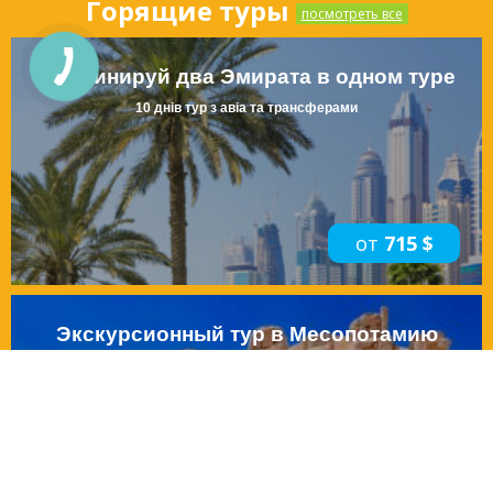
Горящие туры
посмотреть все
Комбинируй два Эмирата в одном туре
10 днів тур з авіа та трансферами
от
715 $
Экскурсионный тур в Месопотамию
на 6 днів