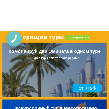
Горящие туры
посмотреть все
Комбинируй два Эмирата в одном туре
10 днів тур з авіа та трансферами
от
715 $
Экскурсионный тур в Месопотамию