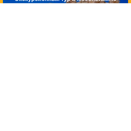
на 6 днів
от
700 €
Прага Эконом из Киева
з авіа
от
260 €