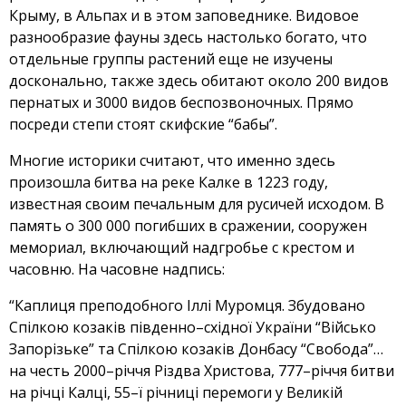
Крыму, в Альпах и в этом заповеднике. Видовое
разнообразие фауны здесь настолько богато, что
отдельные группы растений еще не изучены
досконально, также здесь обитают около 200 видов
пернатых и 3000 видов беспозвоночных. Прямо
посреди степи стоят скифские “бабы”.
Многие историки считают, что именно здесь
произошла битва на реке Калке в 1223 году,
известная своим печальным для русичей исходом. В
память о 300 000 погибших в сражении, сооружен
мемориал, включающий надгробье с крестом и
часовню. На часовне надпись:
“Каплиця преподобного Іллі Муромця. Збудовано
Спілкою козаків південно–східної України “Військо
Запорізьке” та Спілкою козаків Донбасу “Свобода”…
на честь 2000–річчя Різдва Христова, 777–річчя битви
на річці Калці, 55–ї річниці перемоги у Великій