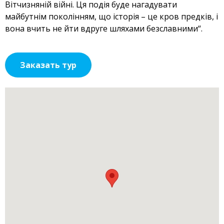
Вітчизняній війні. Ця подія буде нагадувати
майбутнім поколінням, що історія – це кров предків, і
вона вчить не йти вдруге шляхами безславними“.
Заказать тур