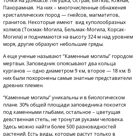
точки на Донбассе: Лягушка, Острая, Витязь, Южная,
Панорамная. На них – многочисленные обнажения
кристаллических пород — гнейсов, магматитов,
гранитов. Некоторые имеют вид куполообразных
холмов (Токмак-Могила, Бельмак-Могила, Корсак-
Могила) и поднимаются на высоту 324 м над уровнем
моря, другие образуют небольшие гряды.
А еще ученые называют “Каменные могилы” городом
мертвых. Заповедник опоясывают два кольца
курганов — одно диаметром 9 км, второе — 18 км. В
них были похоронены самые знатные представители
древних племен.
“Каменные могилы” уникальны и в биологическом
плане. 30% общей площади заповедника покоится
под каменными глыбами, остальное – цветущая
девственная степь, не тронутая руками человека.
Здесь можно найти более 500 разновидностей
растений. Есть виды, которые растут только в