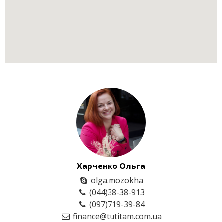
Харченко Ольга
olga.mozokha
(044)38-38-913
(097)719-39-84
finance@tutitam.com.ua