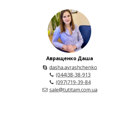
Авращенко Даша
dasha.avrashchenko
(044)38-38-913
(097)719-39-84
sale@tutitam.com.ua