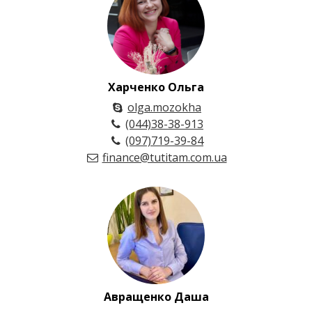
Харченко Ольга
olga.mozokha
(044)38-38-913
(097)719-39-84
finance@tutitam.com.ua
Авращенко Даша