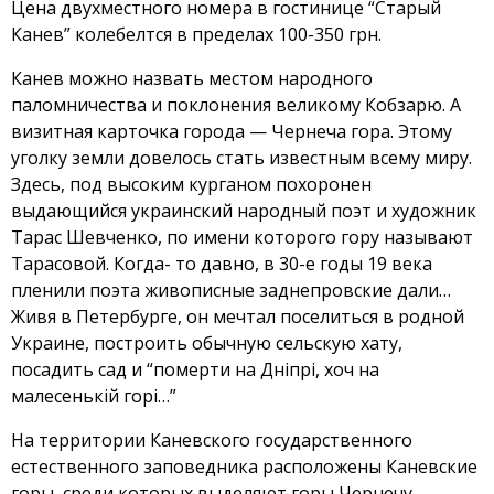
Цена двухместного номера в гостинице “Старый
Канев” колебелтся в пределах 100-350 грн.
Канев можно назвать местом народного
паломничества и поклонения великому Кобзарю. А
визитная карточка города — Чернеча гора. Этому
уголку земли довелось стать известным всему миру.
Здесь, под высоким курганом похоронен
выдающийся украинский народный поэт и художник
Тарас Шевченко, по имени которого гору называют
Тарасовой. Когда- то давно, в 30-е годы 19 века
пленили поэта живописные заднепровские дали…
Живя в Петербурге, он мечтал поселиться в родной
Украине, построить обычную сельскую хату,
посадить сад и “померти на Днiпрi, хоч на
малесенькiй горi…”
На территории Каневского государственного
естественного заповедника расположены Каневские
горы, среди которых выделяют горы Чернечу