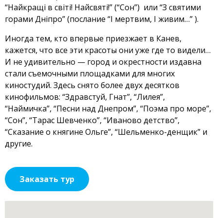
“Найкращі в світі! Найсвяті!” (“Сон”) или “З святими
горами Дніпро” (послание “І мертвим, І живим…” ).
Иногда тем, кто впервые приезжает в Канев,
кажется, что все эти красоты они уже где то видели…
И не удивительно — город и окрестности издавна
стали съемочными площадками для многих
киностудий. Здесь снято более двух десятков
кинофильмов: “Здравстуй, Гнат”, “Лилея”,
“Наймичка”, “Песни над Днепром”, “Поэма про море”,
“Сон”, “Тарас Шевченко”, “Иваново детство”,
“Сказание о княгине Ольге”, “Шельменко-денщик” и
другие.
Заказать тур