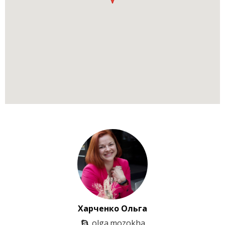
Харченко Ольга
olga.mozokha