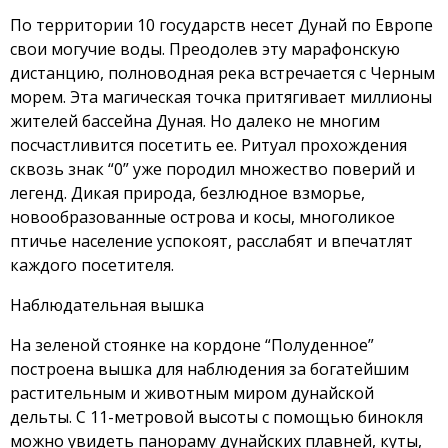
По территории 10 государств несет Дунай по Европе
свои могучие воды. Преодолев эту марафонскую
дистанцию, полноводная река встречается с Черным
морем. Эта магическая точка притягивает миллионы
жителей бассейна Дуная. Но далеко не многим
посчастливится посетить ее. Ритуал прохождения
сквозь знак “0” уже породил множество поверий и
легенд. Дикая природа, безлюдное взморье,
новообразованные острова и косы, многоликое
птичье население успокоят, расслабят и впечатлят
каждого посетителя.
Наблюдательная вышка
На зеленой стоянке на кордоне “Полуденное”
построена вышка для наблюдения за богатейшим
растительным и животным миром дунайской
дельты. С 11-метровой высоты с помощью бинокля
можно увидеть панораму дунайских плавней, куты,