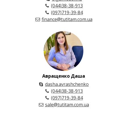
(044)38-38-913
(097)719-39-84
finance@tutitam.com.ua
Авращенко Даша
dasha.avrashchenko
(044)38-38-913
(097)719-39-84
sale@tutitam.com.ua