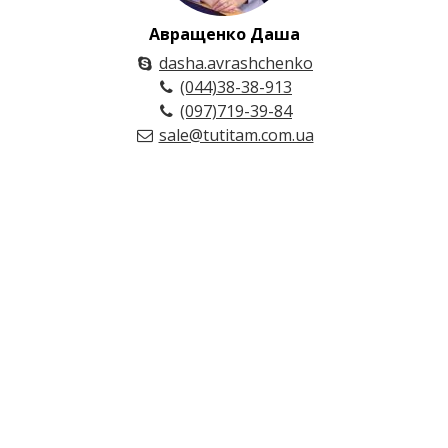
Авращенко Даша
dasha.avrashchenko
(044)38-38-913
(097)719-39-84
sale@tutitam.com.ua